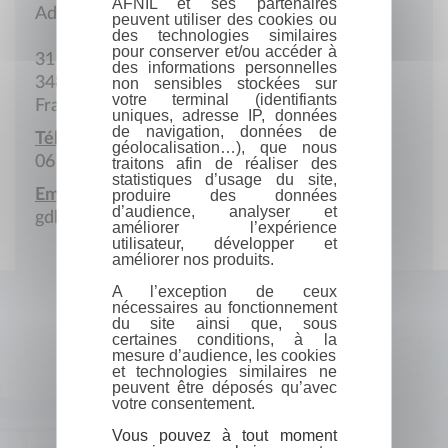
AFNIL et ses partenaires
Adresse postale
peuvent utiliser des cookies ou
des technologies similaires
pour conserver et/ou accéder à
31 Rue Théodore-Monod
des informations personnelles
34800 Clermont-l'Hérault
non sensibles stockées sur
votre terminal (identifiants
France
uniques, adresse IP, données
de navigation, données de
Téléphone portable :
géolocalisation…), que nous
06 10 18 76 54
traitons afin de réaliser des
statistiques d’usage du site,
Email :
produire des données
d’audience, analyser et
gdktlr@free.fr
améliorer l’expérience
utilisateur, développer et
améliorer nos produits.
A l’exception de ceux
nécessaires au fonctionnement
du site ainsi que, sous
certaines conditions, à la
mesure d’audience, les cookies
et technologies similaires ne
peuvent être déposés qu’avec
votre consentement.
Vous pouvez à tout moment