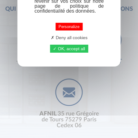
revenir sur vos choix sur notre
page de politique de
QUI SOMMES-NOUS ?
FOIRE AUX QUESTIONS
confidentialité des données.
Personalize
Deny all cookies
OK, accept all
+33 (0) 1 44 41 29 19
CONTACT
AFNIL
35 rue Grégoire
de Tours 75279 Paris
Cedex 06