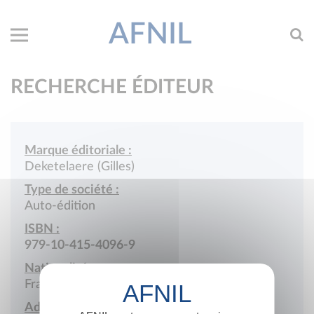
AFNIL
RECHERCHE ÉDITEUR
Marque éditoriale :
Deketelaere (Gilles)
Type de société :
Auto-édition
ISBN :
979-10-415-4096-9
Nationalité :
France
Adresse :