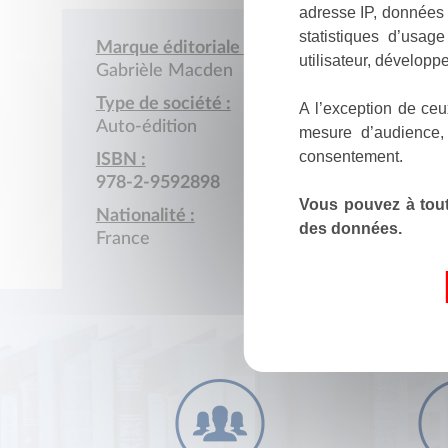
adresse IP, données 
statistiques d’usag
Marque éditoriale :
utilisateur, développe
Gabrièle Macden
Type de société :
A l’exception de ceu
Auto-édition
mesure d’audience,
consentement.
ISBN :
978-2-9592898
Vous pouvez à tout
Nationalité :
des données.
France