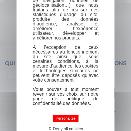
de navigation, données de
géolocalisation…), que nous
traitons afin de réaliser des
statistiques d’usage du site,
produire des données
d’audience, analyser et
améliorer l’expérience
utilisateur, développer et
améliorer nos produits.
A l’exception de ceux
nécessaires au fonctionnement
du site ainsi que, sous
certaines conditions, à la
QUI SOMMES-NOUS ?
FOIRE AUX QUESTIONS
mesure d’audience, les cookies
et technologies similaires ne
peuvent être déposés qu’avec
votre consentement.
Vous pouvez à tout moment
revenir sur vos choix sur notre
page de politique de
confidentialité des données.
+33 (0) 1 44 41 29 19
CONTACT
Personalize
Deny all cookies