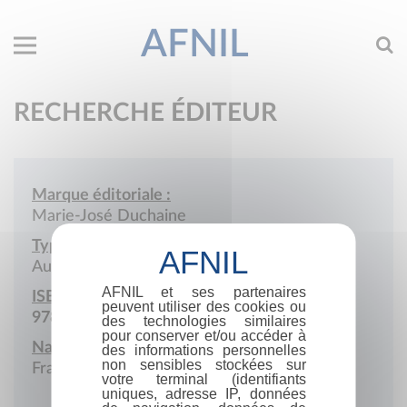
AFNIL
RECHERCHE ÉDITEUR
Marque éditoriale :
Marie-José Duchaine
Type de société :
Auto-édition
AFNIL et ses partenaires
ISBN :
peuvent utiliser des cookies ou
978-2-9592820
des technologies similaires
pour conserver et/ou accéder à
Nationalité :
des informations personnelles
non sensibles stockées sur
France
votre terminal (identifiants
uniques, adresse IP, données