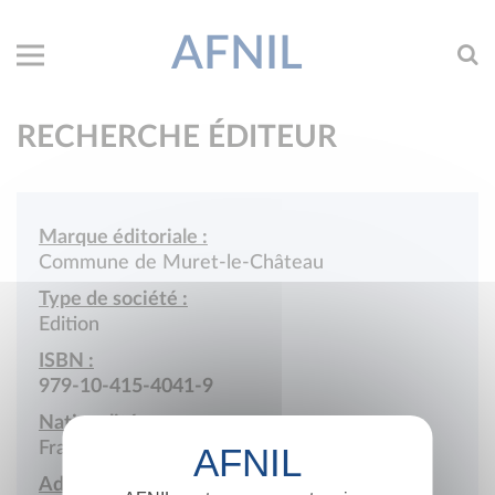
AFNIL
RECHERCHE ÉDITEUR
Marque éditoriale :
Commune de Muret-le-Château
Type de société :
Edition
ISBN :
979-10-415-4041-9
Nationalité :
France
Adresse :