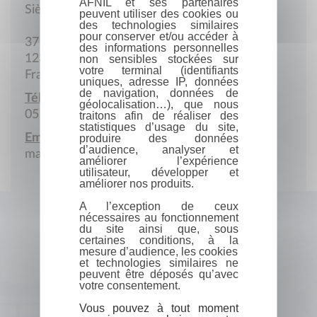
AFNIL et ses partenaires
Siège social
peuvent utiliser des cookies ou
des technologies similaires
pour conserver et/ou accéder à
37 de Coutau
des informations personnelles
12330 Muret-le-Château
non sensibles stockées sur
votre terminal (identifiants
France
uniques, adresse IP, données
de navigation, données de
Téléphone :
géolocalisation…), que nous
05 65 46 93 84
traitons afin de réaliser des
statistiques d’usage du site,
Email :
produire des données
d’audience, analyser et
mairie@muret-le-chateau.fr
améliorer l’expérience
utilisateur, développer et
améliorer nos produits.
A l’exception de ceux
nécessaires au fonctionnement
du site ainsi que, sous
certaines conditions, à la
mesure d’audience, les cookies
et technologies similaires ne
peuvent être déposés qu’avec
votre consentement.
Vous pouvez à tout moment