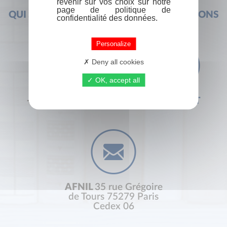
revenir sur vos choix sur notre
page de politique de
QUI SOMMES-NOUS ?
FOIRE AUX QUESTIONS
confidentialité des données.
Personalize
Deny all cookies
OK, accept all
+33 (0) 1 44 41 29 19
CONTACT
AFNIL
35 rue Grégoire
de Tours 75279 Paris
Cedex 06