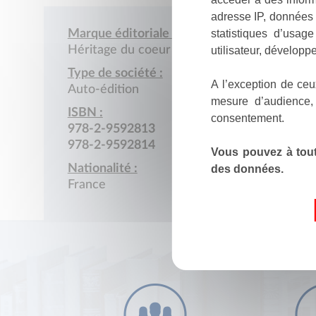
adresse IP, données 
statistiques d’usag
Marque éditoriale :
Héritage du coeur
utilisateur, développe
Type de société :
A l’exception de ceu
Auto-édition
mesure d’audience,
ISBN :
consentement.
978-2-9592813
978-2-9592814
Vous pouvez à tout
Nationalité :
des données.
France