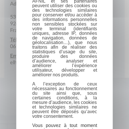
AFNIL et ses partenaires
Adresse postale
peuvent utiliser des cookies ou
des technologies similaires
pour conserver et/ou accéder à
53 Avenue de la Redoute
des informations personnelles
92600 Asnières-sur-Seine
non sensibles stockées sur
votre terminal (identifiants
France
uniques, adresse IP, données
de navigation, données de
Téléphone portable :
géolocalisation…), que nous
06 68 99 33 35
traitons afin de réaliser des
statistiques d’usage du site,
Email :
produire des données
d’audience, analyser et
elhaddany.n@gmail.com
améliorer l’expérience
utilisateur, développer et
améliorer nos produits.
A l’exception de ceux
nécessaires au fonctionnement
du site ainsi que, sous
certaines conditions, à la
mesure d’audience, les cookies
et technologies similaires ne
peuvent être déposés qu’avec
votre consentement.
Vous pouvez à tout moment