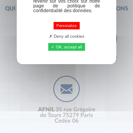
revenir sur vos choix sur notre
page de politique de
QUI SOMMES-NOUS ?
FOIRE AUX QUESTIONS
confidentialité des données.
Personalize
Deny all cookies
OK, accept all
+33 (0) 1 44 41 29 19
CONTACT
AFNIL
35 rue Grégoire
de Tours 75279 Paris
Cedex 06