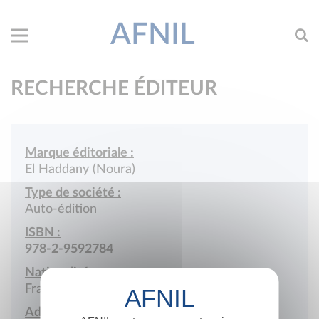
AFNIL
RECHERCHE ÉDITEUR
Marque éditoriale :
El Haddany (Noura)
Type de société :
Auto-édition
ISBN :
978-2-9592784
Nationalité :
France
Adresse :