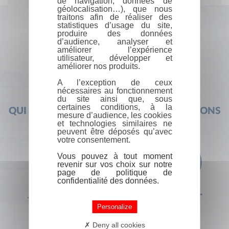
de navigation, données de
géolocalisation…), que nous
traitons afin de réaliser des
statistiques d’usage du site,
produire des données
d’audience, analyser et
améliorer l’expérience
utilisateur, développer et
améliorer nos produits.
A l’exception de ceux
nécessaires au fonctionnement
du site ainsi que, sous
certaines conditions, à la
QUI SOMMES-NOUS ?
FOIRE AUX QUESTIONS
mesure d’audience, les cookies
et technologies similaires ne
peuvent être déposés qu’avec
votre consentement.
Vous pouvez à tout moment
revenir sur vos choix sur notre
page de politique de
confidentialité des données.
+33 (0) 1 44 41 29 19
CONTACT
Personalize
Deny all cookies