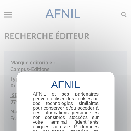
AFNIL
RECHERCHE ÉDITEUR
Marque éditoriale :
Campus-Editions
Type de société :
Auto-édition
AFNIL et ses partenaires
ISBN :
peuvent utiliser des cookies ou
979-10-415-3953-6
des technologies similaires
pour conserver et/ou accéder à
Nationalité :
des informations personnelles
non sensibles stockées sur
France
votre terminal (identifiants
uniques, adresse IP, données