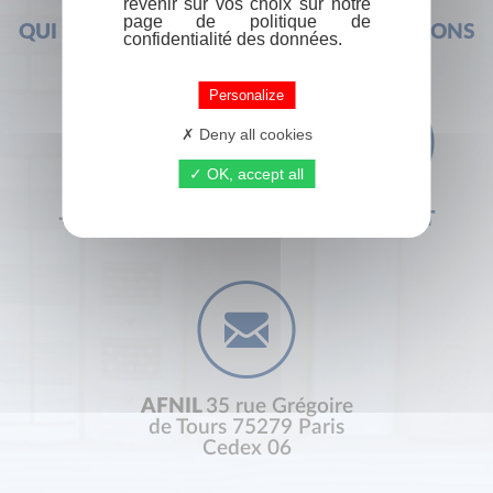
revenir sur vos choix sur notre
page de politique de
QUI SOMMES-NOUS ?
FOIRE AUX QUESTIONS
confidentialité des données.
Personalize
Deny all cookies
OK, accept all
+33 (0) 1 44 41 29 19
CONTACT
AFNIL
35 rue Grégoire
de Tours 75279 Paris
Cedex 06