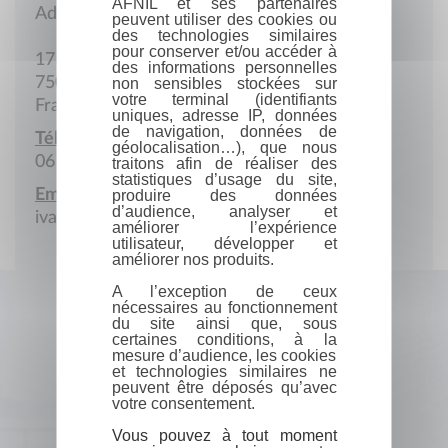
AFNIL et ses partenaires
Adresse postale
peuvent utiliser des cookies ou
des technologies similaires
pour conserver et/ou accéder à
17 Rue de Javel
des informations personnelles
75015 Paris
non sensibles stockées sur
votre terminal (identifiants
France
uniques, adresse IP, données
de navigation, données de
Téléphone portable :
géolocalisation…), que nous
06 11 87 15 18
traitons afin de réaliser des
statistiques d’usage du site,
Email :
produire des données
d’audience, analyser et
ivan.buc@gmail.com
améliorer l’expérience
utilisateur, développer et
améliorer nos produits.
A l’exception de ceux
nécessaires au fonctionnement
du site ainsi que, sous
certaines conditions, à la
mesure d’audience, les cookies
et technologies similaires ne
peuvent être déposés qu’avec
votre consentement.
Vous pouvez à tout moment