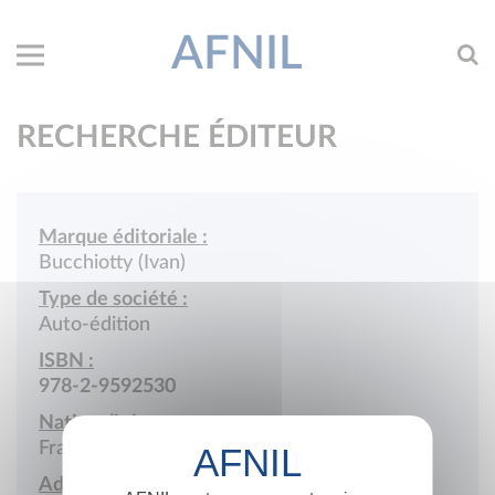
AFNIL
RECHERCHE ÉDITEUR
Marque éditoriale :
Bucchiotty (Ivan)
Type de société :
Auto-édition
ISBN :
978-2-9592530
Nationalité :
France
Adresse :