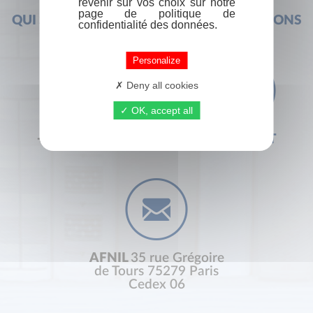
revenir sur vos choix sur notre
page de politique de
QUI SOMMES-NOUS ?
FOIRE AUX QUESTIONS
confidentialité des données.
Personalize
Deny all cookies
OK, accept all
+33 (0) 1 44 41 29 19
CONTACT
AFNIL
35 rue Grégoire
de Tours 75279 Paris
Cedex 06