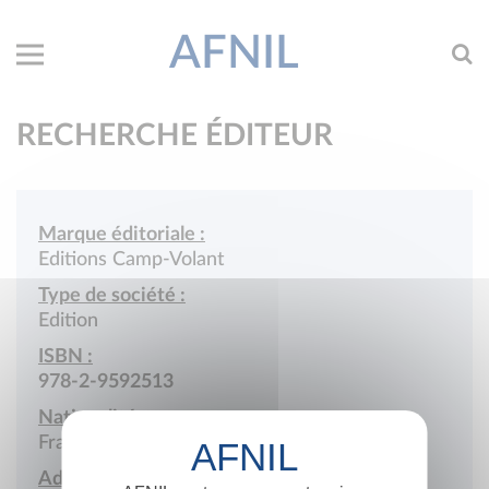
AFNIL
RECHERCHE ÉDITEUR
Marque éditoriale :
Editions Camp-Volant
Type de société :
Edition
ISBN :
978-2-9592513
Nationalité :
France
Adresse :