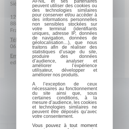
AFNIL et ses partenaires
Siège social
peuvent utiliser des cookies ou
des technologies similaires
pour conserver et/ou accéder à
12 Faing-Vairel
des informations personnelles
88600 Lépanges-sur-Vologne
non sensibles stockées sur
votre terminal (identifiants
France
uniques, adresse IP, données
de navigation, données de
Téléphone portable :
géolocalisation…), que nous
06.72.57.91.58
traitons afin de réaliser des
statistiques d’usage du site,
Email :
produire des données
d’audience, analyser et
editionscampvolant@gmail.com
améliorer l’expérience
utilisateur, développer et
améliorer nos produits.
A l’exception de ceux
nécessaires au fonctionnement
du site ainsi que, sous
certaines conditions, à la
mesure d’audience, les cookies
et technologies similaires ne
peuvent être déposés qu’avec
votre consentement.
Vous pouvez à tout moment