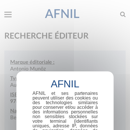
AFNIL
RECHERCHE ÉDITEUR
Marque éditoriale :
Antonio Munõz
Type de société :
Auto-édition
AFNIL et ses partenaires
ISBN :
peuvent utiliser des cookies ou
978-2-9603478
des technologies similaires
pour conserver et/ou accéder à
Nationalité :
des informations personnelles
non sensibles stockées sur
Belgique
votre terminal (identifiants
uniques, adresse IP, données