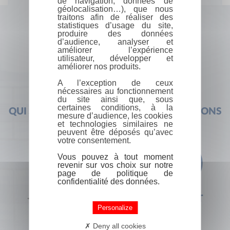
de navigation, données de
géolocalisation…), que nous
traitons afin de réaliser des
statistiques d’usage du site,
produire des données
d’audience, analyser et
améliorer l’expérience
utilisateur, développer et
améliorer nos produits.
A l’exception de ceux
nécessaires au fonctionnement
du site ainsi que, sous
certaines conditions, à la
QUI SOMMES-NOUS ?
FOIRE AUX QUESTIONS
mesure d’audience, les cookies
et technologies similaires ne
peuvent être déposés qu’avec
votre consentement.
Vous pouvez à tout moment
revenir sur vos choix sur notre
page de politique de
confidentialité des données.
+33 (0) 1 44 41 29 19
CONTACT
Personalize
Deny all cookies