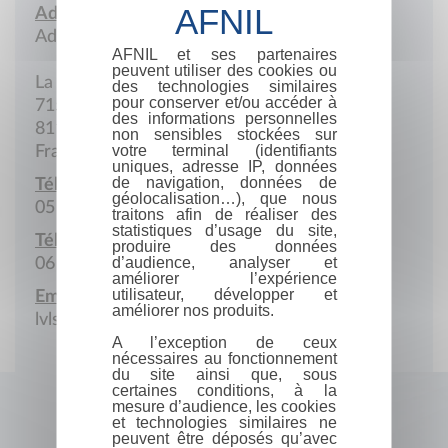
Adresse :
Adresse postale
AFNIL et ses partenaires
peuvent utiliser des cookies ou
La Bouscarié
des technologies similaires
pour conserver et/ou accéder à
715 Chemin du Siffleur
des informations personnelles
81170 Itzac
non sensibles stockées sur
votre terminal (identifiants
France
uniques, adresse IP, données
de navigation, données de
Téléphone :
géolocalisation…), que nous
05 63 56 31 81
traitons afin de réaliser des
statistiques d’usage du site,
Téléphone portable :
produire des données
d’audience, analyser et
06 85 13 61 16
améliorer l’expérience
utilisateur, développer et
Email :
améliorer nos produits.
lvlsante@wanadoo.fr
A l’exception de ceux
nécessaires au fonctionnement
du site ainsi que, sous
certaines conditions, à la
mesure d’audience, les cookies
et technologies similaires ne
peuvent être déposés qu’avec