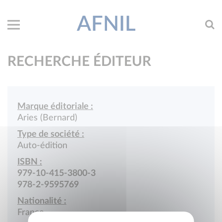
AFNIL
RECHERCHE ÉDITEUR
Marque éditoriale :
Aries (Bernard)
Type de société :
Auto-édition
ISBN :
979-10-415-3800-3
978-2-9595769
Nationalité :
France