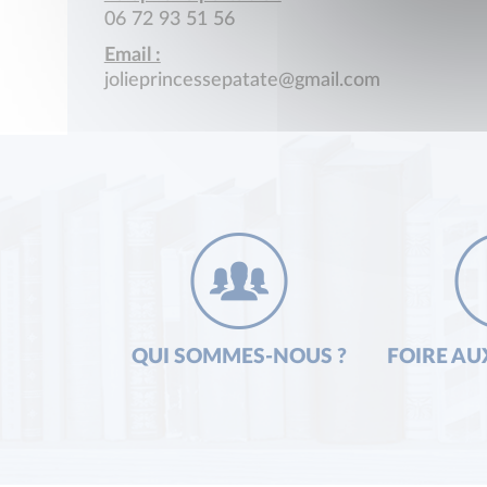
06 72 93 51 56
Email :
jolieprincessepatate@gmail.com
QUI SOMMES-NOUS ?
FOIRE AU