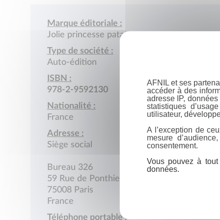
Marque éditoriale :
Jolie princesse patate
Type de société :
Auto-édition
ISBN :
AFNIL et ses partena
978-2-9592130
accéder à des inform
adresse IP, données 
Nationalité :
statistiques d’usag
utilisateur, développe
France
A l’exception de ceu
Adresse :
mesure d’audience,
Siège social
consentement.
Vous pouvez à tout 
Bureau 326
données.
59 Rue de Ponthieu
75008 Paris
France
Téléphone portable :