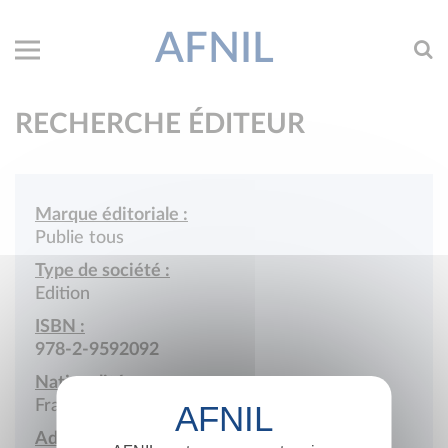
AFNIL
RECHERCHE ÉDITEUR
Marque éditoriale :
Publie tous
Type de société :
Edition
ISBN :
978-2-9592092
Nationalité :
France
Adresse :