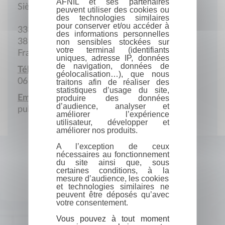
AFNIL et ses partenaires
Siège social
peuvent utiliser des cookies ou
des technologies similaires
pour conserver et/ou accéder à
333 Rue du Vercors
des informations personnelles
38160 Chatte
non sensibles stockées sur
votre terminal (identifiants
France
uniques, adresse IP, données
de navigation, données de
Téléphone portable :
géolocalisation…), que nous
06 44 87 29 22
traitons afin de réaliser des
statistiques d’usage du site,
Email :
produire des données
d’audience, analyser et
publietous29@gmail.com
améliorer l’expérience
utilisateur, développer et
améliorer nos produits.
A l’exception de ceux
nécessaires au fonctionnement
du site ainsi que, sous
certaines conditions, à la
mesure d’audience, les cookies
et technologies similaires ne
peuvent être déposés qu’avec
votre consentement.
Vous pouvez à tout moment