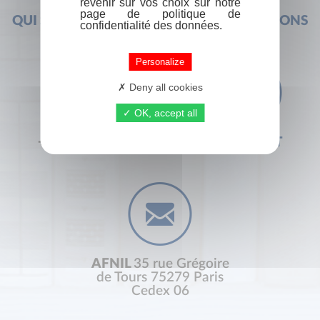
revenir sur vos choix sur notre
page de politique de
QUI SOMMES-NOUS ?
FOIRE AUX QUESTIONS
confidentialité des données.
Personalize
Deny all cookies
OK, accept all
+33 (0) 1 44 41 29 19
CONTACT
AFNIL
35 rue Grégoire
de Tours 75279 Paris
Cedex 06