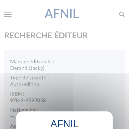
AFNIL
RECHERCHE ÉDITEUR
Marque éditoriale :
Derand (Jacky)
Type de société :
Auto-édition
ISBN :
978-2-9592058
Nationalité :
France
Adresse :