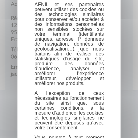
Adresse postale
AFNIL et ses partenaires
peuvent utiliser des cookies ou
des technologies similaires
Résidence Les Belles Feuilles
pour conserver et/ou accéder à
des informations personnelles
12 Rue des Lilas
non sensibles stockées sur
95150 Taverny
votre terminal (identifiants
uniques, adresse IP, données
France
de navigation, données de
géolocalisation…), que nous
Téléphone portable :
traitons afin de réaliser des
06 17 54 12 22
statistiques d’usage du site,
produire des données
Email :
d’audience, analyser et
améliorer l’expérience
jacky_derand@yahoo.fr
utilisateur, développer et
améliorer nos produits.
A l’exception de ceux
nécessaires au fonctionnement
du site ainsi que, sous
certaines conditions, à la
mesure d’audience, les cookies
et technologies similaires ne
peuvent être déposés qu’avec
votre consentement.
Vous pouvez à tout moment