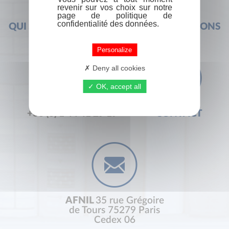
revenir sur vos choix sur notre
page de politique de
confidentialité des données.
QUI SOMMES-NOUS ?
FOIRE AUX QUESTIONS
Personalize
Deny all cookies
OK, accept all
+33 (0) 1 44 41 29 19
CONTACT
AFNIL
35 rue Grégoire
de Tours 75279 Paris
Cedex 06