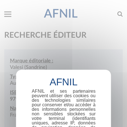
AFNIL
RECHERCHE ÉDITEUR
Marque éditoriale :
Valesi (Sandrine)
Type de société :
Auto-édition
AFNIL et ses partenaires
ISBN :
peuvent utiliser des cookies ou
979-10-415-3667-2
des technologies similaires
pour conserver et/ou accéder à
Nationalité :
des informations personnelles
non sensibles stockées sur
France
votre terminal (identifiants
uniques, adresse IP, données