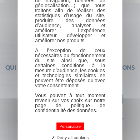
de navigation, données de
géolocalisation…), que nous
traitons afin de réaliser des
statistiques d’usage du site,
produire des données
d’audience, analyser et
améliorer l’expérience
utilisateur, développer et
améliorer nos produits.
A l’exception de ceux
nécessaires au fonctionnement
du site ainsi que, sous
certaines conditions, à la
QUI SOMMES-NOUS ?
FOIRE AUX QUESTIONS
mesure d’audience, les cookies
et technologies similaires ne
peuvent être déposés qu’avec
votre consentement.
Vous pouvez à tout moment
revenir sur vos choix sur notre
page de politique de
confidentialité des données.
+33 (0) 1 44 41 29 19
CONTACT
Personalize
Deny all cookies