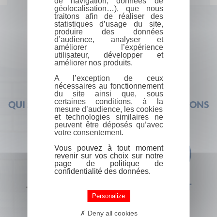
de navigation, données de
géolocalisation…), que nous
traitons afin de réaliser des
statistiques d’usage du site,
produire des données
d’audience, analyser et
améliorer l’expérience
utilisateur, développer et
améliorer nos produits.
A l’exception de ceux
nécessaires au fonctionnement
du site ainsi que, sous
certaines conditions, à la
QUI SOMMES-NOUS ?
FOIRE AUX QUESTIONS
mesure d’audience, les cookies
et technologies similaires ne
peuvent être déposés qu’avec
votre consentement.
Vous pouvez à tout moment
revenir sur vos choix sur notre
page de politique de
confidentialité des données.
+33 (0) 1 44 41 29 19
CONTACT
Personalize
Deny all cookies