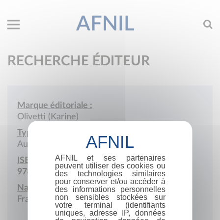
AFNIL
RECHERCHE ÉDITEUR
Marque éditoriale :
Olivetti (Karine)
Type de société :
Auto-édition
AFNIL et ses partenaires
ISBN :
peuvent utiliser des cookies ou
978-2-9591948
des technologies similaires
pour conserver et/ou accéder à
Nationalité :
des informations personnelles
non sensibles stockées sur
France
votre terminal (identifiants
uniques, adresse IP, données