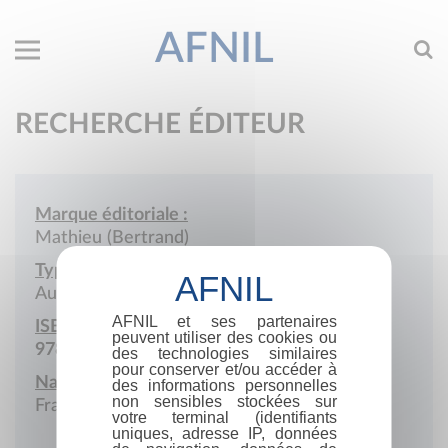
AFNIL
RECHERCHE ÉDITEUR
Marque éditoriale :
Mathieu (Bertrand)
Type de société :
Auto-édition
AFNIL et ses partenaires
ISBN :
peuvent utiliser des cookies ou
978-2-9591833
des technologies similaires
pour conserver et/ou accéder à
Nationalité :
des informations personnelles
non sensibles stockées sur
France
votre terminal (identifiants
uniques, adresse IP, données