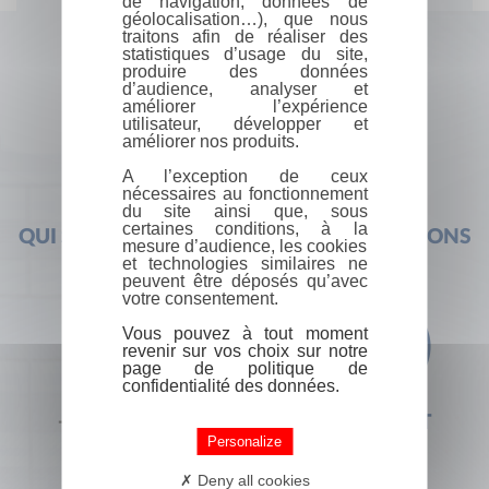
de navigation, données de
géolocalisation…), que nous
traitons afin de réaliser des
statistiques d’usage du site,
produire des données
d’audience, analyser et
améliorer l’expérience
utilisateur, développer et
améliorer nos produits.
A l’exception de ceux
nécessaires au fonctionnement
du site ainsi que, sous
certaines conditions, à la
QUI SOMMES-NOUS ?
FOIRE AUX QUESTIONS
mesure d’audience, les cookies
et technologies similaires ne
peuvent être déposés qu’avec
votre consentement.
Vous pouvez à tout moment
revenir sur vos choix sur notre
page de politique de
confidentialité des données.
+33 (0) 1 44 41 29 19
CONTACT
Personalize
Deny all cookies