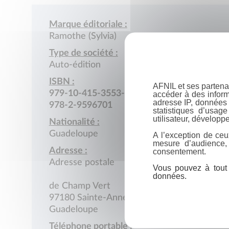
Marque éditoriale :
Ramothe (Sylvia)
Type de société :
Auto-édition
ISBN :
AFNIL et ses partena
979-10-415-3553-8
accéder à des inform
adresse IP, données 
978-2-9596701
statistiques d’usag
utilisateur, développe
Nationalité :
Guadeloupe
A l’exception de ceu
mesure d’audience,
Adresse :
consentement.
Adresse postale
Vous pouvez à tout 
données.
de Champ Vert
97180 Sainte-Anne
Guadeloupe
Téléphone portable :