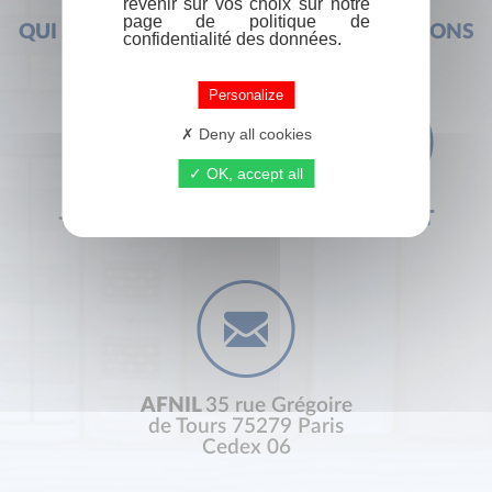
revenir sur vos choix sur notre
page de politique de
QUI SOMMES-NOUS ?
FOIRE AUX QUESTIONS
confidentialité des données.
Personalize
Deny all cookies
OK, accept all
+33 (0) 1 44 41 29 19
CONTACT
AFNIL
35 rue Grégoire
de Tours 75279 Paris
Cedex 06