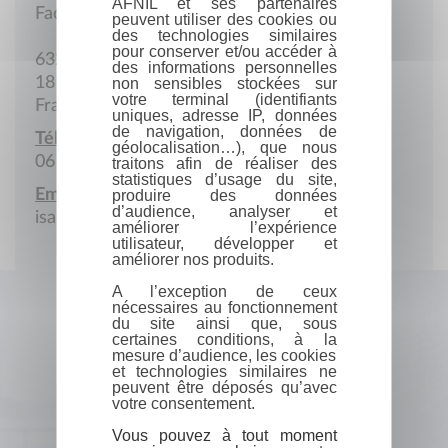
AFNIL et ses partenaires
Facturation
peuvent utiliser des cookies ou
des technologies similaires
pour conserver et/ou accéder à
632 Chemin de Fumée
des informations personnelles
18170 Maisonnais
non sensibles stockées sur
votre terminal (identifiants
France
uniques, adresse IP, données
de navigation, données de
Téléphone portable :
géolocalisation…), que nous
06 49 10 46 95
traitons afin de réaliser des
statistiques d’usage du site,
Email :
produire des données
d’audience, analyser et
isabella.marques@atelier444.com
améliorer l’expérience
utilisateur, développer et
améliorer nos produits.
A l’exception de ceux
nécessaires au fonctionnement
du site ainsi que, sous
certaines conditions, à la
mesure d’audience, les cookies
et technologies similaires ne
peuvent être déposés qu’avec
votre consentement.
Vous pouvez à tout moment