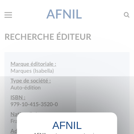
AFNIL
RECHERCHE ÉDITEUR
Marque éditoriale :
Marques (Isabella)
Type de société :
Auto-édition
ISBN :
979-10-415-3520-0
Nationalité :
France
Adresse :