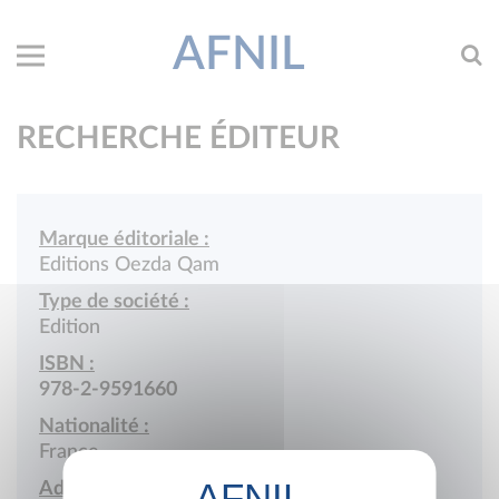
AFNIL
RECHERCHE ÉDITEUR
Marque éditoriale :
Editions Oezda Qam
Type de société :
Edition
ISBN :
978-2-9591660
Nationalité :
France
Adresse :