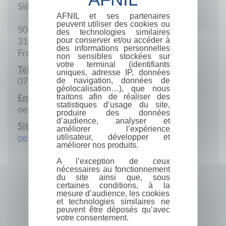
Siège social
AFNIL et ses partenaires
peuvent utiliser des cookies ou
50 Rue des Fontanelles
des technologies similaires
pour conserver et/ou accéder à
31320 Castanet-Tolosan
des informations personnelles
France
non sensibles stockées sur
votre terminal (identifiants
Téléphone portable :
uniques, adresse IP, données
de navigation, données de
07 63 01 99 53
géolocalisation…), que nous
traitons afin de réaliser des
Email :
statistiques d’usage du site,
oezda.qam@gmail.com
produire des données
d’audience, analyser et
Site Internet :
améliorer l’expérience
utilisateur, développer et
oezda-qam.fr
améliorer nos produits.
A l’exception de ceux
nécessaires au fonctionnement
du site ainsi que, sous
certaines conditions, à la
mesure d’audience, les cookies
et technologies similaires ne
peuvent être déposés qu’avec
votre consentement.