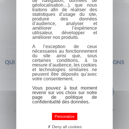
de navigation, données de
géolocalisation…), que nous
traitons afin de réaliser des
statistiques d’usage du site,
produire des données
d’audience, analyser et
améliorer l’expérience
utilisateur, développer et
améliorer nos produits.
A l’exception de ceux
nécessaires au fonctionnement
du site ainsi que, sous
certaines conditions, à la
QUI SOMMES-NOUS ?
FOIRE AUX QUESTIONS
mesure d’audience, les cookies
et technologies similaires ne
peuvent être déposés qu’avec
votre consentement.
Vous pouvez à tout moment
revenir sur vos choix sur notre
page de politique de
confidentialité des données.
+33 (0) 1 44 41 29 19
CONTACT
Personalize
Deny all cookies