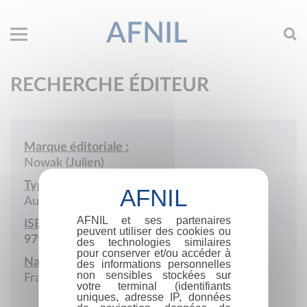
AFNIL
RECHERCHE ÉDITEUR
Marque éditoriale :
Nowak (Julien)
Type de société :
Auto-édition
AFNIL et ses partenaires
ISBN :
peuvent utiliser des cookies ou
979-10-415-3447-0
des technologies similaires
pour conserver et/ou accéder à
Nationalité :
des informations personnelles
non sensibles stockées sur
France
votre terminal (identifiants
uniques, adresse IP, données