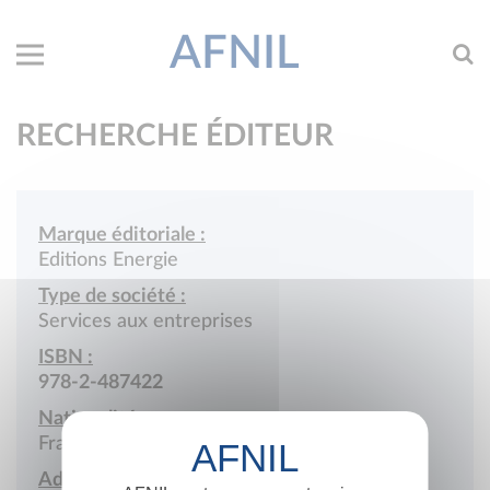
AFNIL
RECHERCHE ÉDITEUR
Marque éditoriale :
Editions Energie
Type de société :
Services aux entreprises
ISBN :
978-2-487422
Nationalité :
France
Adresse :