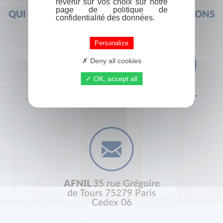
revenir sur vos choix sur notre
page de politique de
QUI SOMMES-NOUS ?
FOIRE AUX QUESTIONS
confidentialité des données.
Personalize
Deny all cookies
OK, accept all
+33 (0) 1 44 41 29 19
CONTACT
AFNIL
35 rue Grégoire
de Tours 75279 Paris
Cedex 06