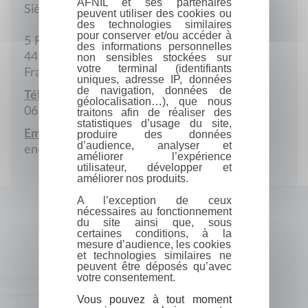
AFNIL et ses partenaires
Siège social
peuvent utiliser des cookies ou
des technologies similaires
pour conserver et/ou accéder à
5 Rue des Ajoncs
des informations personnelles
44350 Guérande
non sensibles stockées sur
votre terminal (identifiants
France
uniques, adresse IP, données
de navigation, données de
Téléphone portable :
géolocalisation…), que nous
06 71 17 42 51
traitons afin de réaliser des
statistiques d’usage du site,
Email :
produire des données
d’audience, analyser et
energie-consulting@orange.fr
améliorer l’expérience
utilisateur, développer et
améliorer nos produits.
A l’exception de ceux
nécessaires au fonctionnement
du site ainsi que, sous
certaines conditions, à la
mesure d’audience, les cookies
et technologies similaires ne
peuvent être déposés qu’avec
votre consentement.
Vous pouvez à tout moment