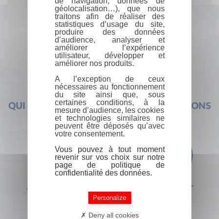
de navigation, données de
géolocalisation…), que nous
traitons afin de réaliser des
statistiques d’usage du site,
produire des données
d’audience, analyser et
améliorer l’expérience
utilisateur, développer et
améliorer nos produits.
A l’exception de ceux
nécessaires au fonctionnement
du site ainsi que, sous
certaines conditions, à la
QUI SOMMES-NOUS ?
FOIRE AUX QUESTIONS
mesure d’audience, les cookies
et technologies similaires ne
peuvent être déposés qu’avec
votre consentement.
Vous pouvez à tout moment
revenir sur vos choix sur notre
page de politique de
confidentialité des données.
+33 (0) 1 44 41 29 19
CONTACT
Personalize
Deny all cookies