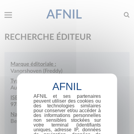
AFNIL
RECHERCHE ÉDITEUR
Marque éditoriale :
Vanorshoven (Freddy)
Type de société :
Auto-édition
AFNIL et ses partenaires
ISBN :
peuvent utiliser des cookies ou
978-2-8052-0951-2
des technologies similaires
pour conserver et/ou accéder à
Nationalité :
des informations personnelles
non sensibles stockées sur
Belgique
votre terminal (identifiants
uniques, adresse IP, données