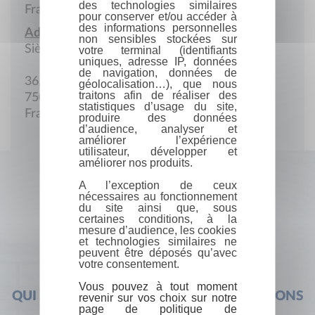
des technologies similaires
France
pour conserver et/ou accéder à
des informations personnelles
Adresse :
non sensibles stockées sur
Siège social
votre terminal (identifiants
uniques, adresse IP, données
de navigation, données de
36, av. Georges-V
géolocalisation…), que nous
traitons afin de réaliser des
75008 Paris
statistiques d’usage du site,
France
produire des données
d’audience, analyser et
améliorer l’expérience
utilisateur, développer et
améliorer nos produits.
A l’exception de ceux
nécessaires au fonctionnement
du site ainsi que, sous
certaines conditions, à la
mesure d’audience, les cookies
et technologies similaires ne
peuvent être déposés qu’avec
votre consentement.
Vous pouvez à tout moment
QUI SOMMES-NOUS ?
FOIRE AUX QUESTIONS
revenir sur vos choix sur notre
page de politique de