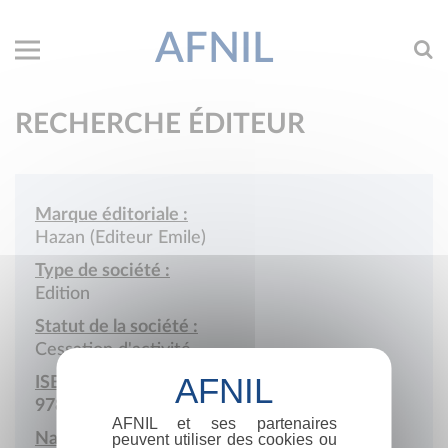
AFNIL
RECHERCHE ÉDITEUR
Marque éditoriale :
Hazan (Editeur Emile)
Type de société :
Edition
Statut de la société :
Cessation d'activité
ISBN :
978-2-906913
AFNIL et ses partenaires
Nationalité :
peuvent utiliser des cookies ou