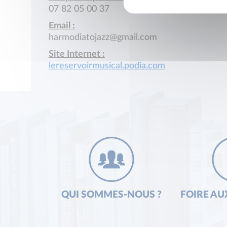
07 82 05 00 37
Email :
harmodiatojazz@gmail.com
Site Internet :
lereservoirmusical.podia.com
QUI SOMMES-NOUS ?
FOIRE AU