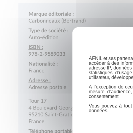
Marque éditoriale :
Carbonneaux (Bertrand)
Type de société :
Auto-édition
ISBN :
978-2-9589033
AFNIL et ses partena
accéder à des inform
Nationalité :
adresse IP, données 
France
statistiques d’usag
utilisateur, développe
Adresse :
A l’exception de ceu
Adresse postale
mesure d’audience,
consentement.
Tour 17
Vous pouvez à tout 
4 Boulevard Georgette-Agutte
données.
95210 Saint-Gratien
France
Téléphone portable :