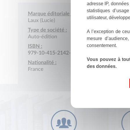
adresse IP, données 
statistiques d’usag
Marque éditoriale :
utilisateur, développe
Laux (Lucie)
Type de société :
A l’exception de ceu
Auto-édition
mesure d’audience,
consentement.
ISBN :
979-10-415-2142-5
Vous pouvez à tout
Nationalité :
des données.
France