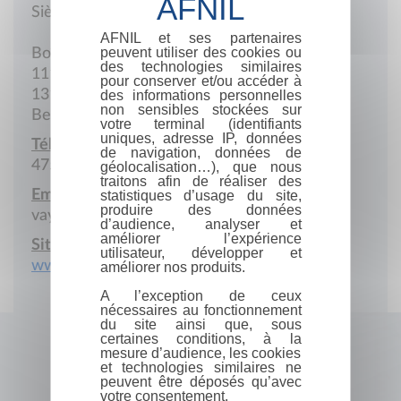
Siège social
AFNIL et ses partenaires
peuvent utiliser des cookies ou
Boîte 4
des technologies similaires
111 de Bruxelles
pour conserver et/ou accéder à
1310 La Hulpe
des informations personnelles
non sensibles stockées sur
Belgique
votre terminal (identifiants
uniques, adresse IP, données
Téléphone portable :
de navigation, données de
475 977 233
géolocalisation…), que nous
traitons afin de réaliser des
Email :
statistiques d’usage du site,
produire des données
vayou@lesrenesdelavie.com
d’audience, analyser et
améliorer l’expérience
Site Internet :
utilisateur, développer et
www.lesrenesdelavie.com
améliorer nos produits.
A l’exception de ceux
nécessaires au fonctionnement
du site ainsi que, sous
certaines conditions, à la
mesure d’audience, les cookies
et technologies similaires ne
peuvent être déposés qu’avec
votre consentement.