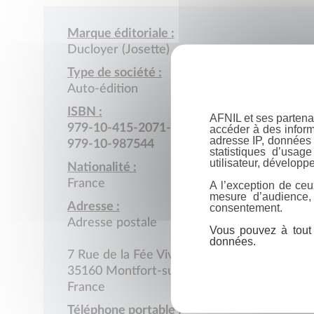
Marque éditoriale :
Ducloyer (Josette)
Type de société :
Auto-édition
ISBN :
AFNIL et ses partena
979-10-415-2071-8
accéder à des inform
adresse IP, données 
979-10-987544
statistiques d’usag
utilisateur, développe
Nationalité :
France
A l’exception de ceu
mesure d’audience,
Adresse :
consentement.
Adresse postale
Vous pouvez à tout 
données.
7 Rue de la Fée Viviane
35160 Montfort-sur-Meu
France
Téléphone portable :