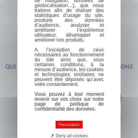
de navigation, données de
géolocalisation…), que nous
traitons afin de réaliser des
statistiques d’usage du site,
produire des données
d’audience, analyser et
améliorer l’expérience
utilisateur, développer et
améliorer nos produits.
A l’exception de ceux
nécessaires au fonctionnement
du site ainsi que, sous
certaines conditions, à la
QUI SOMMES-NOUS ?
FOIRE AUX QUESTIONS
mesure d’audience, les cookies
et technologies similaires ne
peuvent être déposés qu’avec
votre consentement.
Vous pouvez à tout moment
revenir sur vos choix sur notre
page de politique de
confidentialité des données.
+33 (0) 1 44 41 29 19
CONTACT
Personalize
Deny all cookies