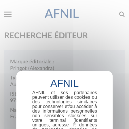
AFNIL
RECHERCHE ÉDITEUR
Marque éditoriale :
Pringot (Alexandra)
Type de société :
Auto-édition
AFNIL et ses partenaires
ISBN :
peuvent utiliser des cookies ou
978-2-9588713
des technologies similaires
pour conserver et/ou accéder à
Nationalité :
des informations personnelles
non sensibles stockées sur
France
votre terminal (identifiants
uniques, adresse IP, données