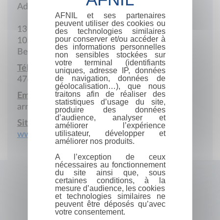
Adresse postale
AFNIL et ses partenaires
peuvent utiliser des cookies ou
13 Avenue Louis-Lepoutre
des technologies similaires
pour conserver et/ou accéder à
1050 Bruxelles
des informations personnelles
Belgique
non sensibles stockées sur
votre terminal (identifiants
Téléphone portable :
uniques, adresse IP, données
de navigation, données de
476 635 815
géolocalisation…), que nous
traitons afin de réaliser des
Email :
statistiques d’usage du site,
arnaud@arnaudbeelen.be
produire des données
d’audience, analyser et
Site Internet :
améliorer l’expérience
utilisateur, développer et
www.arnaudbeelen.be
améliorer nos produits.
A l’exception de ceux
nécessaires au fonctionnement
du site ainsi que, sous
certaines conditions, à la
mesure d’audience, les cookies
et technologies similaires ne
peuvent être déposés qu’avec
votre consentement.