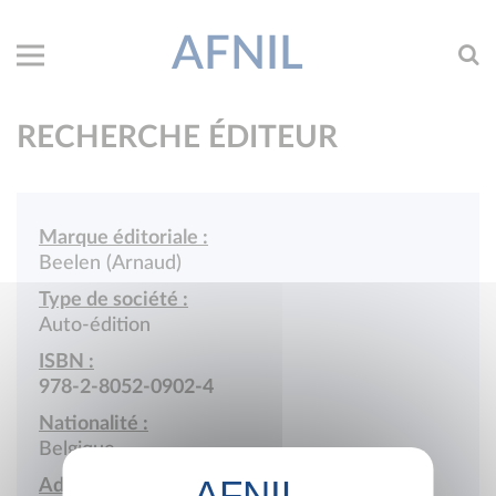
AFNIL
RECHERCHE ÉDITEUR
Marque éditoriale :
Beelen (Arnaud)
Type de société :
Auto-édition
ISBN :
978-2-8052-0902-4
Nationalité :
Belgique
Adresse :