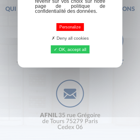
revenir sur vos choix sur notre
page de politique de
QUI SOMMES-NOUS ?
FOIRE AUX QUESTIONS
confidentialité des données.
Personalize
Deny all cookies
OK, accept all
+33 (0) 1 44 41 29 19
CONTACT
AFNIL
35 rue Grégoire
de Tours 75279 Paris
Cedex 06