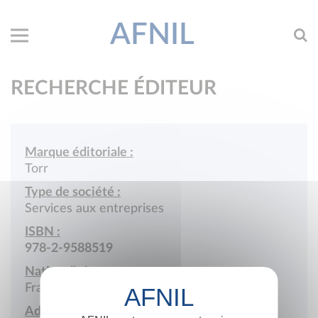
AFNIL
RECHERCHE ÉDITEUR
Marque éditoriale :
Torr
Type de société :
Services aux entreprises
ISBN :
978-2-9588519
Nationalité :
France
Adresse :