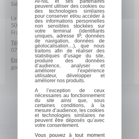
AFNIL et ses partenaires
Siège social
peuvent utiliser des cookies ou
des technologies similaires
pour conserver et/ou accéder à
La Tête à la Femme
des informations personnelles
50450 Gavray-sur-Sienne
non sensibles stockées sur
votre terminal (identifiants
France
uniques, adresse IP, données
de navigation, données de
Téléphone portable :
géolocalisation…), que nous
07 83 85 48 25
traitons afin de réaliser des
statistiques d’usage du site,
Email :
produire des données
d’audience, analyser et
gouetmatthieu@gmail.com
améliorer l’expérience
utilisateur, développer et
améliorer nos produits.
A l’exception de ceux
nécessaires au fonctionnement
du site ainsi que, sous
certaines conditions, à la
mesure d’audience, les cookies
et technologies similaires ne
peuvent être déposés qu’avec
votre consentement.
Vous pouvez à tout moment