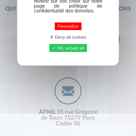
revenir sur vos choix sur notre
page de politique de
QUI SOMMES-NOUS ?
FOIRE AUX QUESTIONS
confidentialité des données.
Personalize
Deny all cookies
OK, accept all
+33 (0) 1 44 41 29 19
CONTACT
AFNIL
35 rue Grégoire
de Tours 75279 Paris
Cedex 06