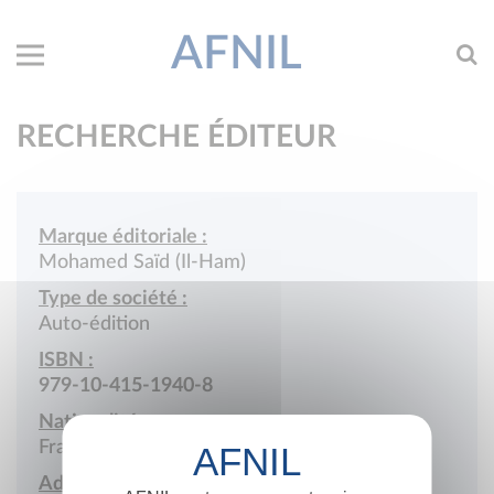
AFNIL
RECHERCHE ÉDITEUR
Marque éditoriale :
Mohamed Saïd (Il-Ham)
Type de société :
Auto-édition
ISBN :
979-10-415-1940-8
Nationalité :
France
Adresse :