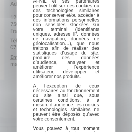
AFNIL et ses partenaires
Adresse postale
peuvent utiliser des cookies ou
des technologies similaires
pour conserver et/ou accéder à
12 Rue Olivier-Métra
des informations personnelles
75020 Paris
non sensibles stockées sur
votre terminal (identifiants
France
uniques, adresse IP, données
de navigation, données de
Téléphone portable :
géolocalisation…), que nous
07 81 57 76 47
traitons afin de réaliser des
statistiques d’usage du site,
Email :
produire des données
d’audience, analyser et
msilham3@gmail.com
améliorer l’expérience
utilisateur, développer et
améliorer nos produits.
A l’exception de ceux
nécessaires au fonctionnement
du site ainsi que, sous
certaines conditions, à la
mesure d’audience, les cookies
et technologies similaires ne
peuvent être déposés qu’avec
votre consentement.
Vous pouvez à tout moment