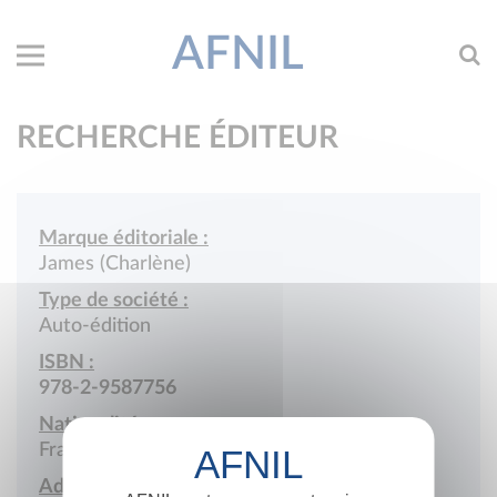
AFNIL
RECHERCHE ÉDITEUR
Marque éditoriale :
James (Charlène)
Type de société :
Auto-édition
ISBN :
978-2-9587756
Nationalité :
France
Adresse :