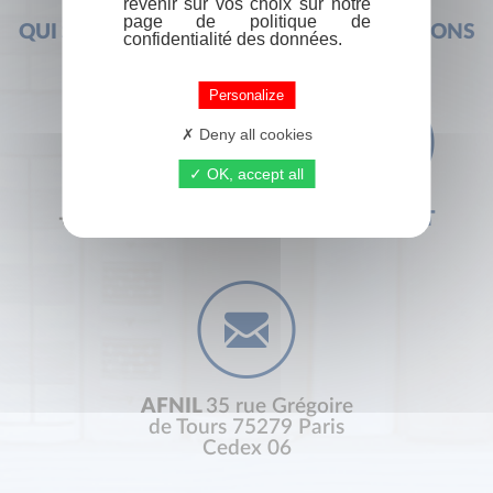
revenir sur vos choix sur notre
page de politique de
QUI SOMMES-NOUS ?
FOIRE AUX QUESTIONS
confidentialité des données.
Personalize
Deny all cookies
OK, accept all
+33 (0) 1 44 41 29 19
CONTACT
AFNIL
35 rue Grégoire
de Tours 75279 Paris
Cedex 06