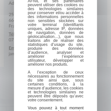
AFNIL et ses partenaires
Adresse postale
peuvent utiliser des cookies ou
des technologies similaires
pour conserver et/ou accéder à
25 Rue des Trouvères
des informations personnelles
66470 Sainte-Marie-la-Mer
non sensibles stockées sur
votre terminal (identifiants
France
uniques, adresse IP, données
de navigation, données de
Téléphone portable :
géolocalisation…), que nous
07 66 32 73 46
traitons afin de réaliser des
statistiques d’usage du site,
Email :
produire des données
d’audience, analyser et
jamesfamilyy8@gmail.com
améliorer l’expérience
utilisateur, développer et
améliorer nos produits.
A l’exception de ceux
nécessaires au fonctionnement
du site ainsi que, sous
certaines conditions, à la
mesure d’audience, les cookies
et technologies similaires ne
peuvent être déposés qu’avec
votre consentement.
Vous pouvez à tout moment