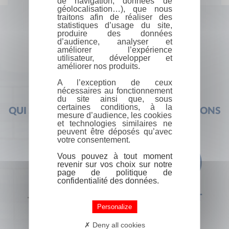
de navigation, données de
géolocalisation…), que nous
traitons afin de réaliser des
statistiques d’usage du site,
produire des données
d’audience, analyser et
améliorer l’expérience
utilisateur, développer et
améliorer nos produits.
A l’exception de ceux
nécessaires au fonctionnement
du site ainsi que, sous
certaines conditions, à la
QUI SOMMES-NOUS ?
FOIRE AUX QUESTIONS
mesure d’audience, les cookies
et technologies similaires ne
peuvent être déposés qu’avec
votre consentement.
Vous pouvez à tout moment
revenir sur vos choix sur notre
page de politique de
confidentialité des données.
+33 (0) 1 44 41 29 19
CONTACT
Personalize
Deny all cookies