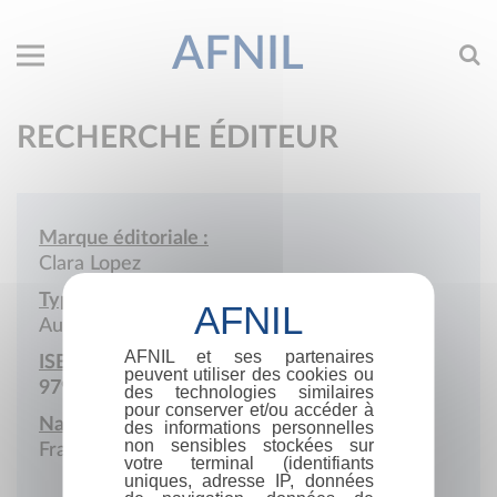
AFNIL
RECHERCHE ÉDITEUR
Marque éditoriale :
Clara Lopez
Type de société :
Auto-édition
AFNIL et ses partenaires
ISBN :
peuvent utiliser des cookies ou
979-10-415-1453-3
des technologies similaires
pour conserver et/ou accéder à
Nationalité :
des informations personnelles
non sensibles stockées sur
France
votre terminal (identifiants
uniques, adresse IP, données