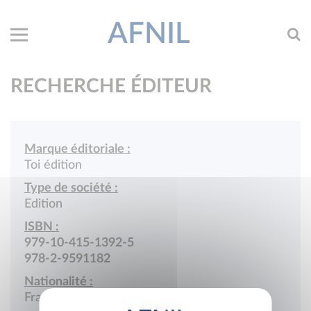
AFNIL
RECHERCHE ÉDITEUR
Marque éditoriale :
Toi édition
Type de société :
Edition
ISBN :
979-10-415-1392-5
978-2-9591182
Nationalité :
France