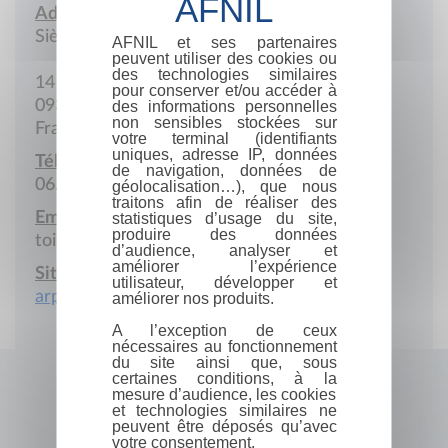
Adresse :
Siège social
AFNIL et ses partenaires
peuvent utiliser des cookies ou
des technologies similaires
14 Place des Bénazets
pour conserver et/ou accéder à
09320 Massat
des informations personnelles
non sensibles stockées sur
France
votre terminal (identifiants
uniques, adresse IP, données
Téléphone portable :
de navigation, données de
06.82.31.92.68
géolocalisation…), que nous
traitons afin de réaliser des
Email :
statistiques d’usage du site,
produire des données
toi.edition09@gmail.com
d’audience, analyser et
améliorer l’expérience
Site Internet :
utilisateur, développer et
arpenterlesmots.com
améliorer nos produits.
A l’exception de ceux
nécessaires au fonctionnement
du site ainsi que, sous
certaines conditions, à la
mesure d’audience, les cookies
et technologies similaires ne
peuvent être déposés qu’avec
votre consentement.