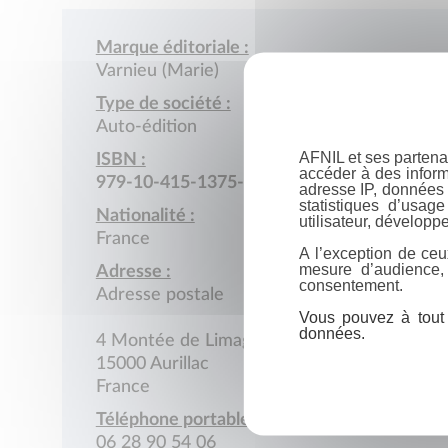
Marque éditoriale :
Varnieu (Marie)
Type de société :
Auto-édition
AFNIL et ses partena
ISBN :
accéder à des inform
979-10-415-1375-8
adresse IP, données 
statistiques d’usag
Nationalité :
utilisateur, développe
France
A l’exception de ceu
mesure d’audience,
Adresse :
consentement.
Adresse postale
Vous pouvez à tout 
données.
4 Montée de Limagne
15000 Aurillac
France
Téléphone portable :
06 28 90 54 06