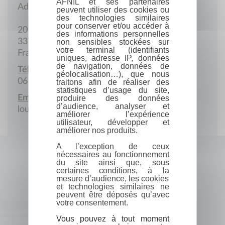
AFNIL et ses partenaires
Adresse postale
peuvent utiliser des cookies ou
des technologies similaires
pour conserver et/ou accéder à
20 Rue de la Source
des informations personnelles
33700 Mérignac
non sensibles stockées sur
votre terminal (identifiants
France
uniques, adresse IP, données
de navigation, données de
Téléphone portable :
géolocalisation…), que nous
06 09 30 02 92
traitons afin de réaliser des
statistiques d’usage du site,
Email :
produire des données
d’audience, analyser et
louis.garraud@orange.fr
améliorer l’expérience
utilisateur, développer et
améliorer nos produits.
A l’exception de ceux
nécessaires au fonctionnement
du site ainsi que, sous
certaines conditions, à la
mesure d’audience, les cookies
et technologies similaires ne
peuvent être déposés qu’avec
votre consentement.
Vous pouvez à tout moment