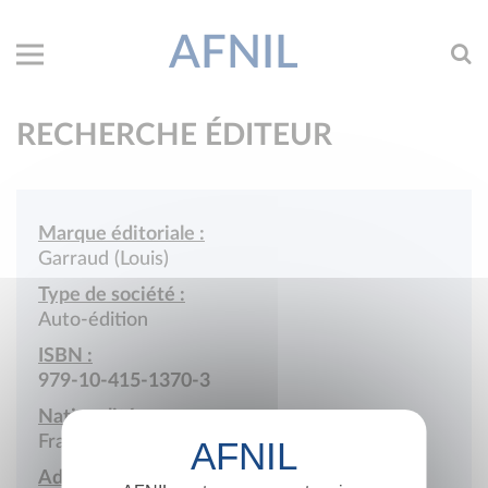
AFNIL
RECHERCHE ÉDITEUR
Marque éditoriale :
Garraud (Louis)
Type de société :
Auto-édition
ISBN :
979-10-415-1370-3
Nationalité :
France
Adresse :