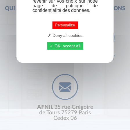
revenir sur vos choix sur notre
page de politique de
QUI SOMMES-NOUS ?
FOIRE AUX QUESTIONS
confidentialité des données.
Personalize
Deny all cookies
OK, accept all
+33 (0) 1 44 41 29 19
CONTACT
AFNIL
35 rue Grégoire
de Tours 75279 Paris
Cedex 06