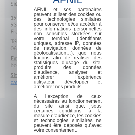
Siège social
AFNIL et ses partenaires
peuvent utiliser des cookies ou
19 Rue Baudin
des technologies similaires
pour conserver et/ou accéder à
93310 Le Pré Saint-Gervais
des informations personnelles
France
non sensibles stockées sur
votre terminal (identifiants
Téléphone portable :
uniques, adresse IP, données
de navigation, données de
06 07 69 85 60
géolocalisation…), que nous
traitons afin de réaliser des
Email :
statistiques d’usage du site,
bonjour@cafeauxetoiles.fr
produire des données
d’audience, analyser et
Site Internet :
améliorer l’expérience
utilisateur, développer et
cafeauxetoiles.fr
améliorer nos produits.
A l’exception de ceux
nécessaires au fonctionnement
du site ainsi que, sous
certaines conditions, à la
mesure d’audience, les cookies
et technologies similaires ne
peuvent être déposés qu’avec
votre consentement.