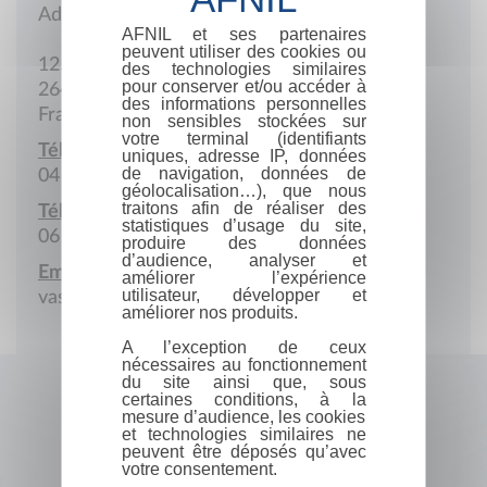
Adresse postale
AFNIL et ses partenaires
peuvent utiliser des cookies ou
125 A Chemin des Porterons
des technologies similaires
pour conserver et/ou accéder à
26400 Divajeu
des informations personnelles
France
non sensibles stockées sur
votre terminal (identifiants
Téléphone :
uniques, adresse IP, données
de navigation, données de
04 75 42 75 92
géolocalisation…), que nous
traitons afin de réaliser des
Téléphone portable :
statistiques d’usage du site,
06 36 41 68 03
produire des données
d’audience, analyser et
Email :
améliorer l’expérience
utilisateur, développer et
vassili.ulrich@orange.fr
améliorer nos produits.
A l’exception de ceux
nécessaires au fonctionnement
du site ainsi que, sous
certaines conditions, à la
mesure d’audience, les cookies
et technologies similaires ne
peuvent être déposés qu’avec
votre consentement.