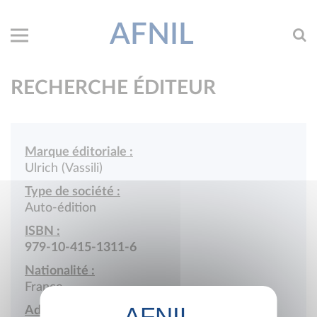
AFNIL
RECHERCHE ÉDITEUR
Marque éditoriale :
Ulrich (Vassili)
Type de société :
Auto-édition
ISBN :
979-10-415-1311-6
Nationalité :
France
Adresse :