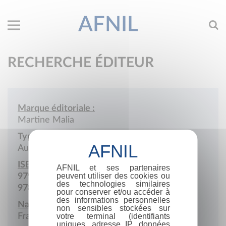
AFNIL
RECHERCHE ÉDITEUR
Marque éditoriale :
Martine Malia
Type de société :
Auto-édition
ISBN :
AFNIL et ses partenaires
peuvent utiliser des cookies ou
979-10-415-1285-0
des technologies similaires
978-2-9588155
pour conserver et/ou accéder à
des informations personnelles
Nationalité :
non sensibles stockées sur
France
votre terminal (identifiants
uniques, adresse IP, données