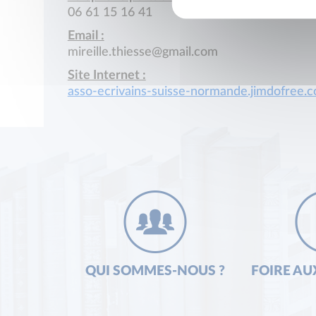
06 61 15 16 41
Email :
mireille.thiesse@gmail.com
Site Internet :
asso-ecrivains-suisse-normande.jimdofree.
QUI SOMMES-NOUS ?
FOIRE AU