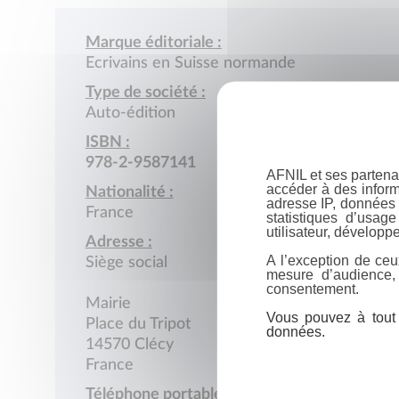
Marque éditoriale :
Ecrivains en Suisse normande
Type de société :
Auto-édition
ISBN :
978-2-9587141
AFNIL et ses partena
accéder à des inform
Nationalité :
adresse IP, données 
France
statistiques d’usag
utilisateur, développe
Adresse :
A l’exception de ceu
Siège social
mesure d’audience,
consentement.
Mairie
Vous pouvez à tout 
Place du Tripot
données.
14570 Clécy
France
Téléphone portable :