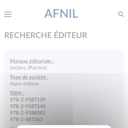
AFNIL
RECHERCHE ÉDITEUR
Marque éditoriale :
Leclerc (Patrice)
Type de société :
Auto-édition
ISBN :
978-2-9587139
978-2-9587140
978-2-9588582
978-2-487263