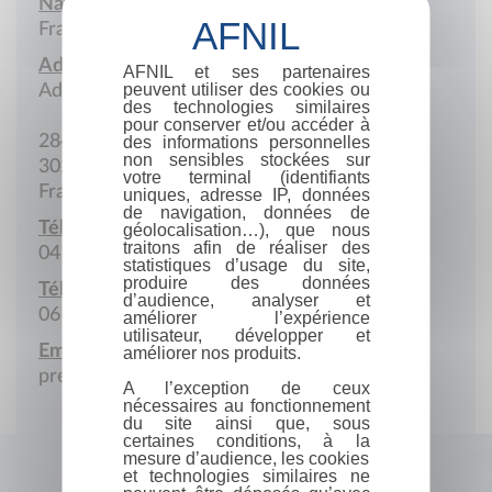
Nationalité :
France
Adresse :
AFNIL et ses partenaires
peuvent utiliser des cookies ou
Adresse postale
des technologies similaires
pour conserver et/ou accéder à
284 Rue de la Yole
des informations personnelles
non sensibles stockées sur
30240 Le Grau-du-Roi
votre terminal (identifiants
France
uniques, adresse IP, données
de navigation, données de
Téléphone :
géolocalisation…), que nous
traitons afin de réaliser des
04 66 53 20 69
statistiques d’usage du site,
produire des données
Téléphone portable :
d’audience, analyser et
06 19 79 43 57
améliorer l’expérience
utilisateur, développer et
Email :
améliorer nos produits.
prepavenir@orange.fr
A l’exception de ceux
nécessaires au fonctionnement
du site ainsi que, sous
certaines conditions, à la
mesure d’audience, les cookies
et technologies similaires ne