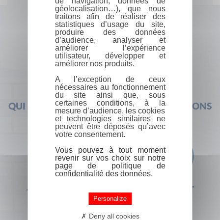
de navigation, données de
géolocalisation…), que nous
traitons afin de réaliser des
statistiques d’usage du site,
produire des données
d’audience, analyser et
améliorer l’expérience
utilisateur, développer et
améliorer nos produits.
A l’exception de ceux
nécessaires au fonctionnement
du site ainsi que, sous
certaines conditions, à la
QUI SOMMES-NOUS ?
FOIRE AUX QUESTIONS
mesure d’audience, les cookies
et technologies similaires ne
peuvent être déposés qu’avec
votre consentement.
Vous pouvez à tout moment
revenir sur vos choix sur notre
page de politique de
confidentialité des données.
+33 (0) 1 44 41 29 19
CONTACT
Personalize
Deny all cookies