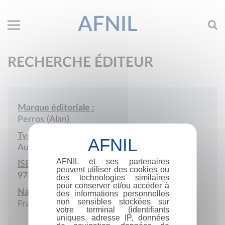
AFNIL
RECHERCHE ÉDITEUR
Marque éditoriale :
Perros (Alan)
Type de société :
Auto-édition
AFNIL et ses partenaires
ISBN :
peuvent utiliser des cookies ou
978-2-9587126
des technologies similaires
pour conserver et/ou accéder à
Nationalité :
des informations personnelles
non sensibles stockées sur
France
votre terminal (identifiants
uniques, adresse IP, données