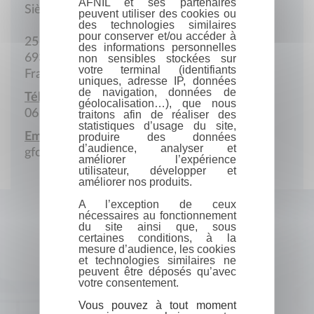
AFNIL et ses partenaires
Siège social
peuvent utiliser des cookies ou
des technologies similaires
pour conserver et/ou accéder à
25 Avenue Pasteur
des informations personnelles
69370 Saint-Didier-au-Mont-d'Or
non sensibles stockées sur
votre terminal (identifiants
France
uniques, adresse IP, données
de navigation, données de
Téléphone portable :
géolocalisation…), que nous
06 37 63 78 88
traitons afin de réaliser des
statistiques d’usage du site,
Email :
produire des données
d’audience, analyser et
gfougerat@gmail.com
améliorer l’expérience
utilisateur, développer et
améliorer nos produits.
A l’exception de ceux
nécessaires au fonctionnement
du site ainsi que, sous
certaines conditions, à la
mesure d’audience, les cookies
et technologies similaires ne
peuvent être déposés qu’avec
votre consentement.
Vous pouvez à tout moment