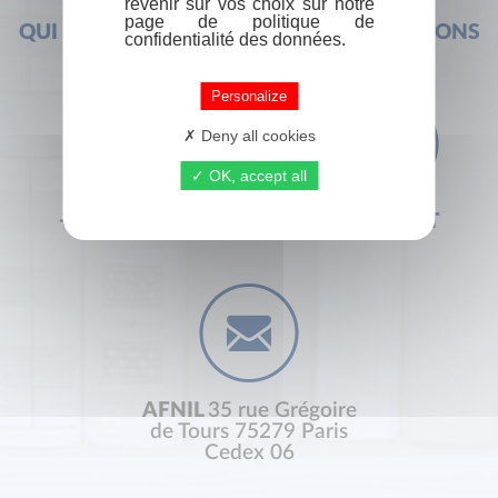
revenir sur vos choix sur notre
page de politique de
QUI SOMMES-NOUS ?
FOIRE AUX QUESTIONS
confidentialité des données.
Personalize
Deny all cookies
OK, accept all
+33 (0) 1 44 41 29 19
CONTACT
AFNIL
35 rue Grégoire
de Tours 75279 Paris
Cedex 06