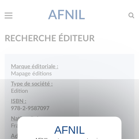
AFNIL
RECHERCHE ÉDITEUR
Marque éditoriale :
Mapage éditions
Type de société :
Edition
ISBN :
978-2-9587097
Nationalité :
France
Adresse :