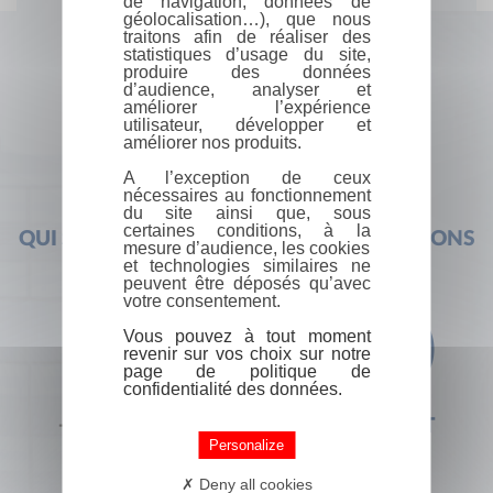
de navigation, données de
géolocalisation…), que nous
traitons afin de réaliser des
statistiques d’usage du site,
produire des données
d’audience, analyser et
améliorer l’expérience
utilisateur, développer et
améliorer nos produits.
A l’exception de ceux
nécessaires au fonctionnement
du site ainsi que, sous
certaines conditions, à la
QUI SOMMES-NOUS ?
FOIRE AUX QUESTIONS
mesure d’audience, les cookies
et technologies similaires ne
peuvent être déposés qu’avec
votre consentement.
Vous pouvez à tout moment
revenir sur vos choix sur notre
page de politique de
confidentialité des données.
+33 (0) 1 44 41 29 19
CONTACT
Personalize
Deny all cookies