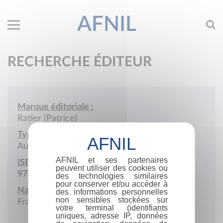
AFNIL
RECHERCHE ÉDITEUR
Marque éditoriale :
Ratier (Patrice)
Type de société :
Auto-édition
AFNIL et ses partenaires
ISBN :
peuvent utiliser des cookies ou
978-2-9587099
des technologies similaires
pour conserver et/ou accéder à
Nationalité :
des informations personnelles
non sensibles stockées sur
France
votre terminal (identifiants
uniques, adresse IP, données