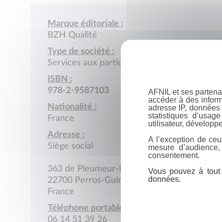
Marque éditoriale :
BZH Qualité
Type de société :
Services aux particuliers
ISBN :
978-2-9587103
AFNIL et ses partena
accéder à des inform
Nationalité :
adresse IP, données 
statistiques d’usag
France
utilisateur, développe
Adresse :
A l’exception de ceu
Siège social
mesure d’audience,
consentement.
363 de Pleumeur-Bodou
Vous pouvez à tout 
données.
22700 Perros-Guirec
France
Téléphone portable :
06 14 51 39 26