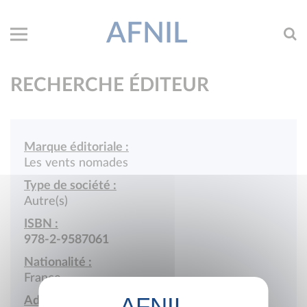
AFNIL
RECHERCHE ÉDITEUR
Marque éditoriale :
Les vents nomades
Type de société :
Autre(s)
ISBN :
978-2-9587061
Nationalité :
France
Adresse :