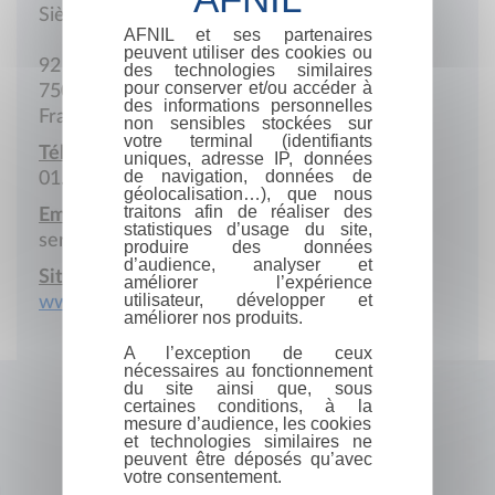
Siège social
AFNIL et ses partenaires
peuvent utiliser des cookies ou
92 Avenue de France
des technologies similaires
pour conserver et/ou accéder à
75013 Paris
des informations personnelles
France
non sensibles stockées sur
votre terminal (identifiants
Téléphone :
uniques, adresse IP, données
de navigation, données de
01.44.16.05.00
géolocalisation…), que nous
traitons afin de réaliser des
Email :
statistiques d’usage du site,
serviceclients@lisez.com
produire des données
d’audience, analyser et
Site Internet :
améliorer l’expérience
utilisateur, développer et
www.editis.com
améliorer nos produits.
A l’exception de ceux
nécessaires au fonctionnement
du site ainsi que, sous
certaines conditions, à la
mesure d’audience, les cookies
et technologies similaires ne
peuvent être déposés qu’avec
votre consentement.