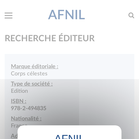
AFNIL
RECHERCHE ÉDITEUR
Marque éditoriale :
Corps célestes
Type de société :
Edition
ISBN :
978-2-494835
Nationalité :
France
Adresse :