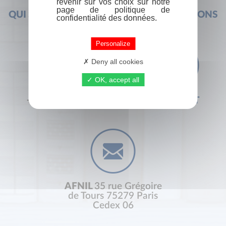
revenir sur vos choix sur notre
page de politique de
QUI SOMMES-NOUS ?
FOIRE AUX QUESTIONS
confidentialité des données.
Personalize
Deny all cookies
OK, accept all
+33 (0) 1 44 41 29 19
CONTACT
AFNIL
35 rue Grégoire
de Tours 75279 Paris
Cedex 06