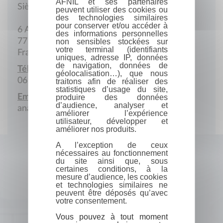
AFNIL et ses partenaires
Siège social
peuvent utiliser des cookies ou
des technologies similaires
pour conserver et/ou accéder à
6 Allée de la Forêt
des informations personnelles
77184 Emerainville
non sensibles stockées sur
votre terminal (identifiants
France
uniques, adresse IP, données
de navigation, données de
Téléphone portable :
géolocalisation…), que nous
06 38 65 91 70
traitons afin de réaliser des
statistiques d’usage du site,
Email :
produire des données
d’audience, analyser et
anais@lechefenbox.com
améliorer l’expérience
utilisateur, développer et
améliorer nos produits.
A l’exception de ceux
nécessaires au fonctionnement
du site ainsi que, sous
certaines conditions, à la
mesure d’audience, les cookies
et technologies similaires ne
peuvent être déposés qu’avec
votre consentement.
Vous pouvez à tout moment