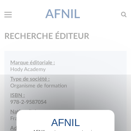
AFNIL
RECHERCHE ÉDITEUR
Marque éditoriale :
Hody Academy
Type de société :
Organisme de formation
ISBN :
978-2-9587054
Nationalité :
France
Adresse :