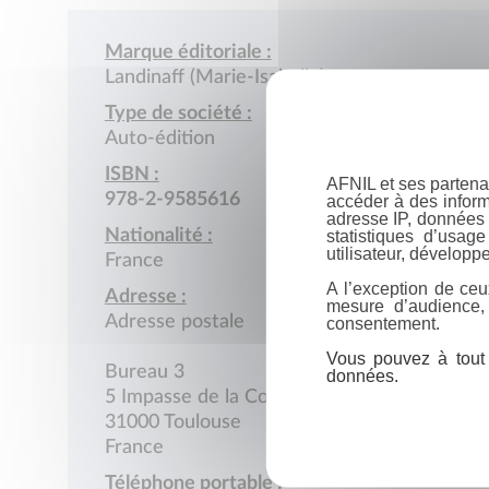
Marque éditoriale :
Landinaff (Marie-Isabelle)
Type de société :
Auto-édition
ISBN :
AFNIL et ses partena
978-2-9585616
accéder à des inform
adresse IP, données 
Nationalité :
statistiques d’usag
utilisateur, développe
France
A l’exception de ceu
Adresse :
mesure d’audience,
Adresse postale
consentement.
Vous pouvez à tout 
Bureau 3
données.
5 Impasse de la Colombette
31000 Toulouse
France
Téléphone portable :